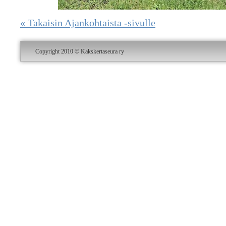
« Takaisin Ajankohtaista -sivulle
Copyright 2010 © Kakskertaseura ry