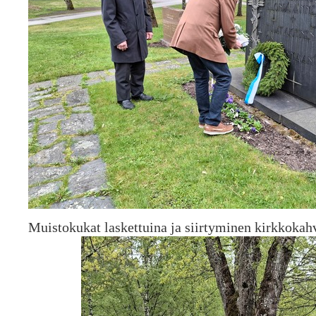
Muistokukat laskettuina ja siirtyminen kirkkokahv