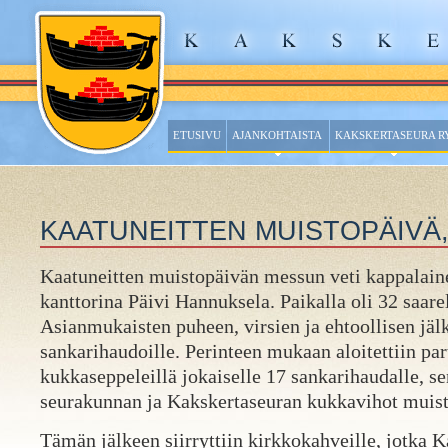
ETUSIVU
AJANKOHTAISTA
KAKSKERTASEURA R
KAATUNEITTEN MUISTOPÄIVÄ, 
Kaatuneitten muistopäivän messun veti kappalai
kanttorina Päivi Hannuksela. Paikalla oli 32 saarel
Asianmukaisten puheen, virsien ja ehtoollisen jälk
sankarihaudoille. Perinteen mukaan aloitettiin par
kukkaseppeleillä jokaiselle 17 sankarihaudalle, se
seurakunnan ja Kakskertaseuran kukkavihot muist
Tämän jälkeen siirryttiin kirkkokahveille, jotka K