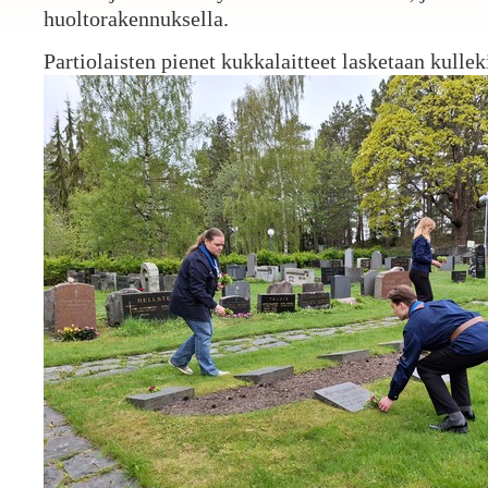
huoltorakennuksella.
Partiolaisten pienet kukkalaitteet lasketaan kulle