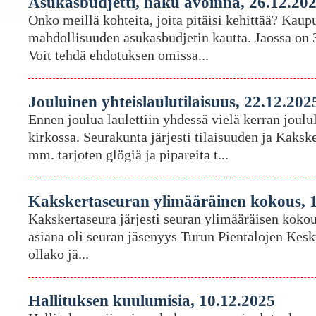
Asukasbudjetti, haku avoinna, 26.12.20
Onko meillä kohteita, joita pitäisi kehittää? Kaup
mahdollisuuden asukasbudjetin kautta. Jaossa on 
Voit tehdä ehdotuksen omissa...
Jouluinen yhteislaulutilaisuus, 22.12.202
Ennen joulua laulettiin yhdessä vielä kerran joul
kirkossa. Seurakunta järjesti tilaisuuden ja Kaks
mm. tarjoten glögiä ja pipareita t...
Kakskertaseuran ylimääräinen kokous, 
Kakskertaseura järjesti seuran ylimääräisen koko
asiana oli seuran jäsenyys Turun Pientalojen Kesk
ollako jä...
Hallituksen kuulumisia, 10.12.2025