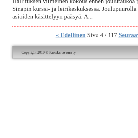
Hallituksen viimeinen kokous ennen joulutaukoa pi
Sinapin kurssi- ja leirikeskuksessa. Joulupuurolla 
asioiden käsittelyyn pääsyä. A...
« Edellinen
Sivu 4 / 117
Seuraa
Copyright 2010 © Kakskertaseura ry