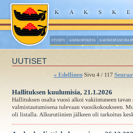
ETUSIVU
AJANKOHTAISTA
KAKSKERTASEURA R
UUTISET
« Edellinen
Sivu 4 / 117
Seuraa
Hallituksen kuulumisia, 21.1.2026
Hallituksen osalta vuosi alkoi vakiintuneen tava
valmistautumisena tulevaan vuosikokoukseen. Mui
oli listalla. Alkurutiinien jälkeen oli tarkoitus kes